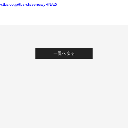
w.tbs.co.jp/tbs-ch/series/yRNA2/
一覧へ戻る