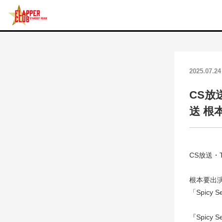
2025.07.24
CS放送
送 根
CS放送・T
根本要出演回
「Spicy
『Spicy S